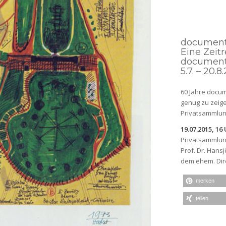
documen
Eine Zeit
documen
5.7. – 20.8
60 Jahre docum
genug zu zeige
Privatsammlung
19.07.2015, 16
Privatsammlun
Prof. Dr. Hansj
dem ehem. Dir
merken
teilen