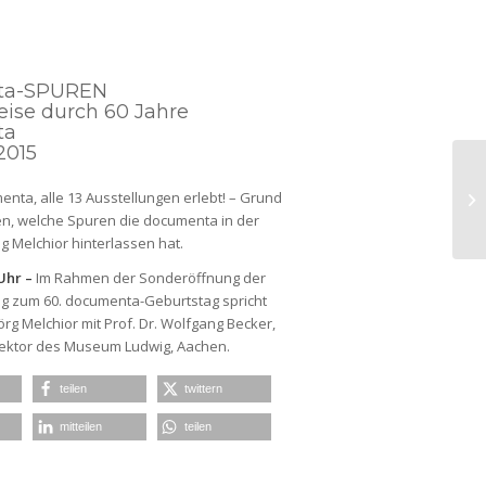
ta-SPUREN
reise durch 60 Jahre
ta
.2015
enta, alle 13 Ausstellungen erlebt! – Grund
n, welche Spuren die documenta in der
 Melchior hinterlassen hat.
 Uhr –
Im Rahmen der Sonderöffnung der
g zum 60. documenta-Geburtstag spricht
örg Melchior mit Prof. Dr. Wolfgang Becker,
ektor des Museum Ludwig, Aachen.
teilen
twittern
mitteilen
teilen