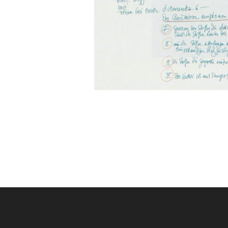
Kunstagentur Karin Melchior
Terrasse 15 · 34117 Kassel