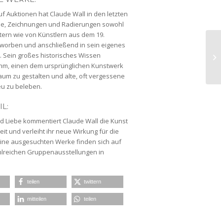
f Auktionen hat Claude Wall in den letzten
e, Zeichnungen und Radierungen sowohl
tern wie von Künstlern aus dem 19.
rworben und anschließend in sein eigenes
t. Sein großes historisches Wissen
ihm, einen dem ursprünglichen Kunstwerk
m zu gestalten und alte, oft vergessene
u zu beleben.
L:
und Liebe kommentiert Claude Wall die Kunst
it und verleiht ihr neue Wirkung für die
ine ausgesuchten Werke finden sich auf
hlreichen Gruppenausstellungen in
teilen
twittern
mitteilen
teilen