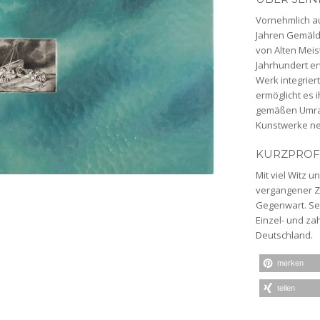
Vornehmlich au
Jahren Gemäld
von Alten Meis
Jahrhundert e
Werk integrier
ermöglicht es 
gemäßen Umrau
Kunstwerke ne
KURZPROFI
Mit viel Witz 
vergangener Ze
Gegenwart. Se
Einzel- und za
Deutschland.
merken
teilen