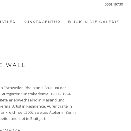
0561.16730
NSTLER
KUNSTAGENTUR
BLICK IN DIE GALERIE
E WALL
n Eschweiler, Rheinland. Studium der
 Stuttgarter Kunstakademie, 1980 – 1994
itete er abwechselnd in Mailand und
viermal Artist in Residence. Aufenthalte in
nkreich, seit 2002 zweites Atelier in Berlin.
eitet und lebt in Stuttgart.
E WERKE: