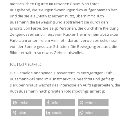
menschlichen Figuren im urbanen Raum. Von Fotos
ausgehend, die sie irgendwann irgendwo aufgenommen hat
und die sie als „Motivspeicher“ nützt, übernimmt Ruth
Bussmann die Bewegung und abstrahiert sie durch den
Einsatz von Farbe. Sie zeigt Personen, die durch ihre Kleidung
Zeitgenossen sind, meist vom Rücken her in einem abstrakten
Farbraum unter freiem Himmel – darauf verweisen scheinbar
von der Sonne gesetzte Schatten. Die Bewegung erstarrt, die
Bilder erhalten so etwas Geheimnisvolles.
KURZPROFIL:
Die Gemälde anonymer „Passanten“ im einzigartigen Ruth-
Bussmann-Stil sind im Kunstmarkt vielbeachtet und gefragt.
Darüber hinaus wächst das Interesse an Auftragsarbeiten, die
Ruth Bussmann nach privaten Fotoshootings anfertigt.
merken
teilen
twittern
teilen
mitteilen
teilen